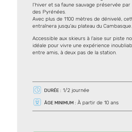
l'hiver et sa faune sauvage préservée par 
possible 85 mm au patin).
des Pyrénées.
Un sac a dos d'environ 30 litres
Avec plus de 1100 mètres de dénivelé, ce
barres de céréales...
entraînera jusqu'au plateau du Cambasque
Si vous avez votre casque de ski
Vos habits de ski habituels feront
Accessible aux skieurs à l’aise sur piste no
idéale pour vivre une expérience inoubliab
entre amis, à deux pas de la station.
1/2 journée
DURÉE :
À partir de 10 ans
ÂGE MINIMUM :