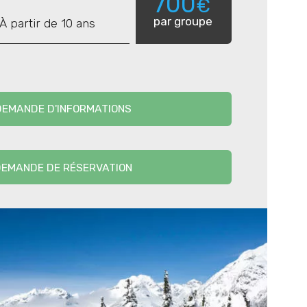
700
€
par groupe
À partir de 10 ans
options s’offrent à vous :
peaux de phoque jusqu’à un col ou un
d’une belle et longue descente jusqu’à
n petit-déjeuner, descente sur Barèges
DEMANDE D'INFORMATIONS
ssion freeride dans les forêts de sapins
EMANDE DE RÉSERVATION