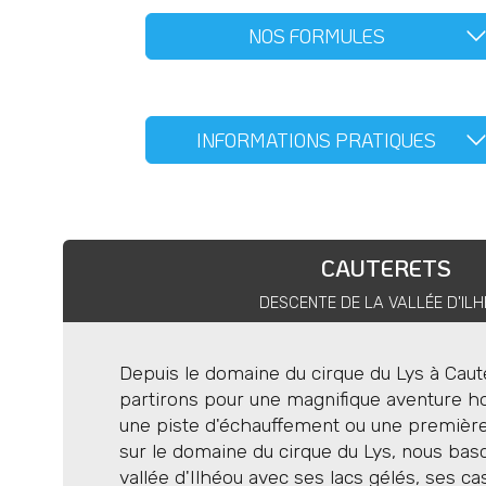
NOS FORMULES
Engagement privé
INFORMATIONS PRATIQUES
Seul ou en groupe formé par vos
affiché s’applique à l’ensemble
Matériel technique fou
pers. et peut être majoré pour
CAUTERETS
supplémentaires en fonction de 
Un pack de sécurité avalanche 
l’itinéraire que vous aurez choisi
DESCENTE DE LA VALLÉE D'IL
Sonde) et si besoin et en foncti
conditions de neige : crampons, 
Depuis le domaine du cirque du Lys à Caut
partirons pour une magnifique aventure h
Matériel personnel à pr
une piste d'échauffement ou une première
sur le domaine du cirque du Lys, nous basc
vallée d'Ilhéou avec ses lacs gélés, ses c
Les skis fats rendent l'activité 