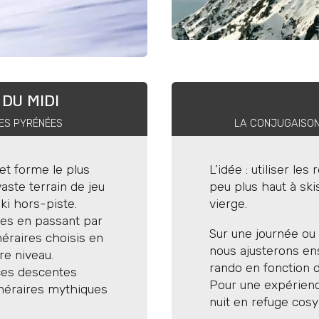
DU MIDI
LES PYRÉNÉES
LA CONJUGAISON
et forme le plus
L’idée : utiliser l
ste terrain de jeu
peu plus haut à ski
ki hors-piste.
vierge.
uses en passant par
Sur une journée ou
néraires choisis en
nous ajusterons ens
re niveau.
rando en fonction d
ces descentes
Pour une expérien
néraires mythiques
nuit en refuge cosy