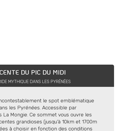
e comprennent pas
 remontées mécaniques
atériel personnel à prevoir tel que
formations pratiques »
CENTE DU PIC DU MIDI
montagne UIAGM, tous moniteurs ESF.
RIDE MYTHIQUE DANS LES PYRÉNÉES
 incontestablement le spot emblématique
dans les Pyrénées. Accessible par
s La Mongie. Ce sommet vous ouvre les
piste noire" est requis. Sur les formules
centes grandioses (jusqu'à 10km et 1700m
 le rythme sera adapté à votre niveau
iées à choisir en fonction des conditions
re condition physique.