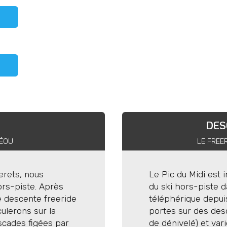
Les tarifs n
 soins. Le tarif
Les forfaits de
 d’un groupe formé par 4
La location du m
rni
Transport
 les personnes
défini dans « in
DES
la technicité de
par personne (DVA, Pelle,
Guides de haute 
.
HÉOU
LE FREE
on des itinéraires et
piolets, baudrier, cordes.
Pré-requis
erets, nous
Le Pic du Midi est
ors-piste. Après
du ski hors-piste 
évoir
 descente freeride
téléphérique depui
Un niveau de ski "
ulerons sur la
portes sur des des
engagement privé,
ascades figées par
de dénivelé) et var
beaucoup plus facile (si
technique et à vot