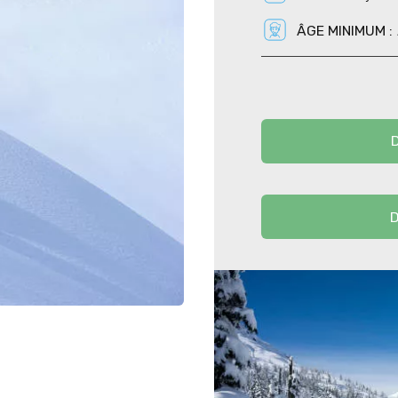
chaleureuse.
ÂGE MINIMUM :
Le lendemain, deux 
Une montée en 
sommet, suivie 
Barèges.
Ou après un bo
suivie d’une se
d’Ayre.
D