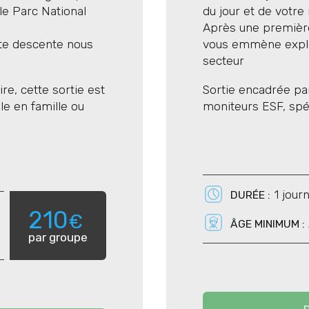
le Parc National
du jour et de votre 
Après une première
 avec de l'eau, quelques
tte descente nous
vous emmène explor
.
secteur
 c'est idéal.
 l'affaire.
ire, cette sortie est
Sortie encadrée pa
le en famille ou
moniteurs ESF, spéc
1 jour
DURÉE :
210
€
ÂGE MINIMUM :
par groupe