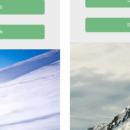
S
D
N